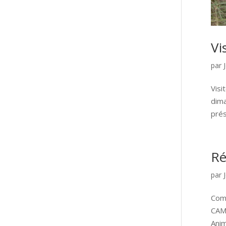
Vi
par
Visi
dima
prés
Ré
par
Com
CAMA
Anim