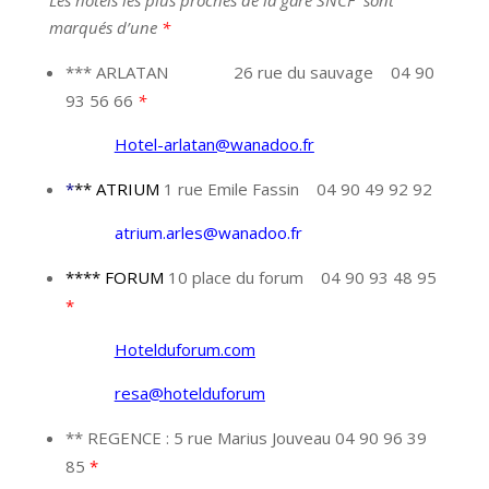
Les hôtels les plus proches de la gare SNCF sont
marqués d’une
*
*** ARLATAN 26 rue du sauvage 04 90
93 56 66
*
Hotel-arlatan@wanadoo.fr
*
** ATRIUM
1 rue Emile Fassin 04 90 49 92 92
atrium.arles@wanadoo.fr
**** FORUM
10 place du forum 04 90 93 48 95
*
Hotelduforum.com
resa@hotelduforum
** REGENCE : 5 rue Marius Jouveau 04 90 96 39
85
*