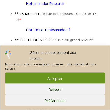
Hotelmirador@tiscali.fr
** LA MUETTE
15 rue des suisses 04 90 96 15
39
*
Hotel.muette@wanadoo.fr
** HOTEL DU MUSEE
11 rue du grand prieuré
04 90 93 88 88
*
Gérer le consentement aux
contact@hoteldumusee.com
cookies
Nous utilisons des cookies pour optimiser notre site web et notre
** LE RELAIS DE LA POSTE
2 rue Molière 04 90
service.
52 05 76
Accepter
Le.relais.de.poste@wanadoo.fr
Refuser
ST TROPHIME
16 rue de la calade 04 90 96 88
38
Préférences
St.trophime@wanadoo.fr