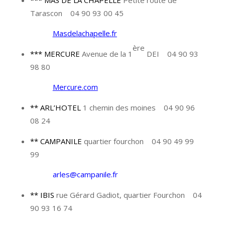
*** MAS DE LA CHAPELLE
Petite route de
Tarascon 04 90 93 00 45
Masdelachapelle.fr
ère
*** MERCURE
Avenue de la 1
DEI 04 90 93
98 80
Mercure.com
** ARL’HOTEL
1 chemin des moines 04 90 96
08 24
** CAMPANILE
quartier fourchon 04 90 49 99
99
arles@campanile.fr
** IBIS
rue Gérard Gadiot, quartier Fourchon 04
90 93 16 74