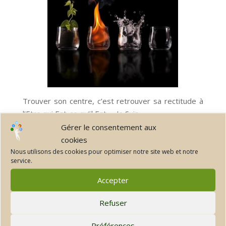
Trouver son centre, c’est retrouver sa rectitude à
l’Etre qui Est-ce qu’il Est, « Je Suis ».
Gérer le consentement aux
« Ehyeh Asher Ehyeh ».
cookies
Nous utilisons des cookies pour optimiser notre site web et notre
Nous ne faisons plus qu’un avec tout ce qui est,
service.
dans la force du vivant, et qui se manifeste à
différents niveaux de conscience.
Accepter
Refuser
Les
religions
Préférences