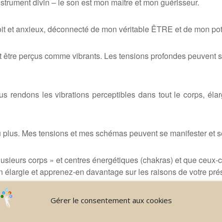
nstrument divin – le son est mon
maître
et mon gué
risseur.
oit et anxieux, dé
connect
é de mon véritable
Ê
TRE et de mon pote
t
ê
tre per
ç
us comme vibrants. Les tensions profondes peuvent s
us rendons les vibrations perceptibles dans tout le corps, éla
u plus. Mes tensions et mes schémas peuvent se manifester et s
lusieurs corps
»
et centres é
nerg
étiques (chakras) et que ceux-ci
élargie et apprenez-en davantage sur les raisons de votre prés
s le monde avec votre voix :
Gérer le consentement aux cookies