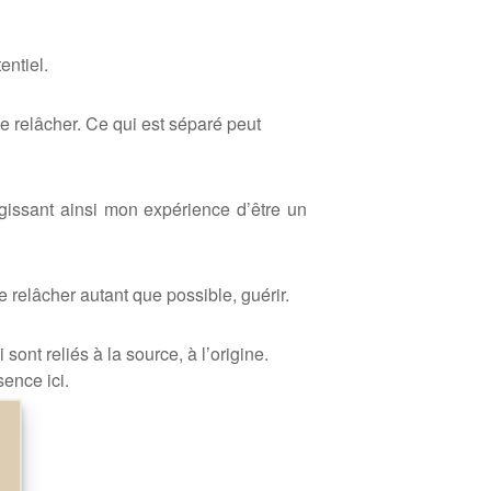
ntiel.
e rel
â
cher. Ce qui est sé
par
é peut
rgissant ainsi mon expérience d’
ê
tre un
e rel
â
cher autant que possible, gué
rir.
 sont relié
s à
la source,
à
l’origine.
ence ici.