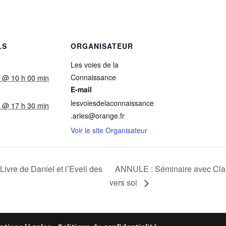
LS
ORGANISATEUR
Les voies de la
Connaissance
et @ 10 h 00 min
E-mail
lesvoiesdelaconnaissance
et @ 17 h 30 min
.arles@orange.fr
Voir le site Organisateur
vre de Daniel et l’Eveil des
ANNULE : Séminaire avec Cl
vers soi