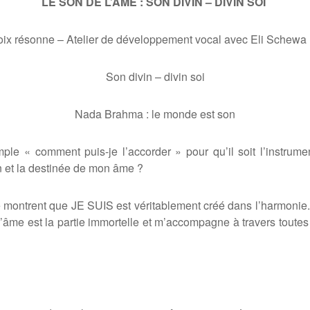
LE SON DE L’AME : SON DIVIN – DIVIN SOI
oix résonne – Atelier de développement vocal avec Eli Schewa 
Son divin – divin
soi
Nada Brahma : le monde est son
mple « comment puis-je l’
accorder
»
pour qu’il soit l’instrum
n et la destinée de mon
âme
?
 me montrent que JE SUIS est véritablement créé dans l’harmoni
’
â
me est la partie immortelle et m’accompagne
à
travers toute