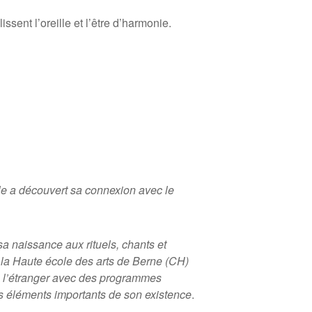
sent l’oreille et l’
ê
tre d’harmonie.
le a découvert sa connexion avec le
sa naissance aux rituels, chants et
à
la Haute
école des arts de Berne (CH)
à
l’étranger avec des programmes
s é
l
éments importants de son existence
.