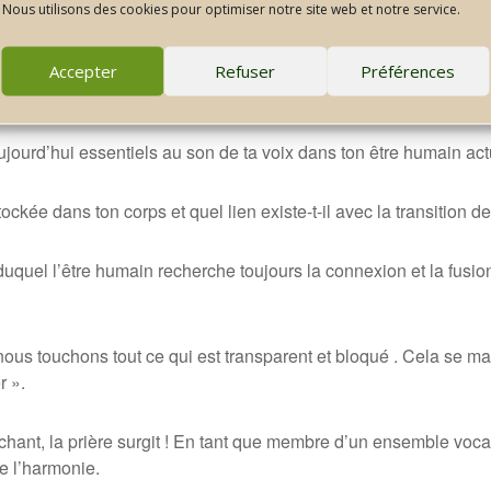
è
s la conception, le cœur et le tube neural se forment. Une lig
Nous utilisons des cookies pour optimiser notre site web et notre service.
e premier organe, le cœur, se déplace de la t
ê
te vers le centr
Accepter
Refuser
Préférences
8e jour dans « ta poitrine
»
.
ujourd’hui essentiels au son de ta voix dans ton
ê
tre humain act
ckée dans ton corps et quel lien existe-t-il avec la transition de 
duquel l’
ê
tre humain recherche toujours la connexion et la fusi
nous touchons tout ce qui est
transparent
et
bloqué
. Cela se ma
er
»
.
chant, la pri
è
re surgit ! En tant que membre d’un ensemble vocal 
e l’harmonie.