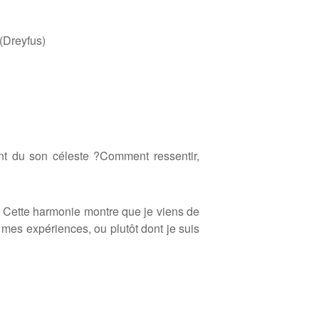
(Dreyfus)
ent du son céleste ?
Comment ressentir,
e. Cette harmonie montre que je viens de
s mes expériences, ou plut
ô
t dont je suis