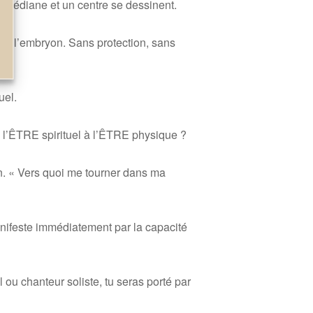
ne médiane et un centre se dessinent.
e de l’embryon. Sans protection, sans
uel.
l’
Ê
TRE spirituel
à
l’
Ê
TRE physique ?
on. « Vers quoi me tourner dans ma
nifeste immédiatement par la capacité
ou chanteur soliste, tu seras porté par