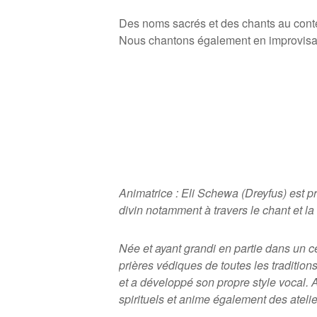
Des noms sacrés et des chants au cont
Nous chantons également en improvisan
Animatrice : Eli Schewa (Dreyfus) est 
divin notamment
à
travers le chant et 
N
ée et ayant grandi en partie dans un c
pri
è
res védiques de toutes les traditio
et a développé son propre style vocal. 
spirituels et anime également des atelie