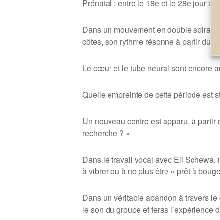
Pr
énatal : entre le 18e et le 28e jour apr
Dans un mouvement en double spirale, l
c
ô
tes, son rythme résonne
à
partir du 2
Le cœur et le tube neural sont encore a
Quelle empreinte de cette période est sto
Un nouveau centre est apparu,
à
partir 
recherche
?
»
Dans le travail vocal avec Eli Schewa, 
à vibrer ou
à
ne plus
ê
tre «
prêt à
boug
Dans un véritable abandon
à
travers le 
le son du groupe et feras l’expérience d