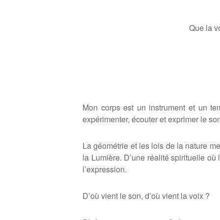
Que la v
Mon corps est un instrument et un te
expé
rimenter,
écouter et exprimer le so
La g
é
om
étrie et les lois de la nature
la Lumi
è
re. D’une ré
alit
é spirituelle o
ù
l
l’expression.
D’où
vient le son, d’o
ù
vient la voix ?