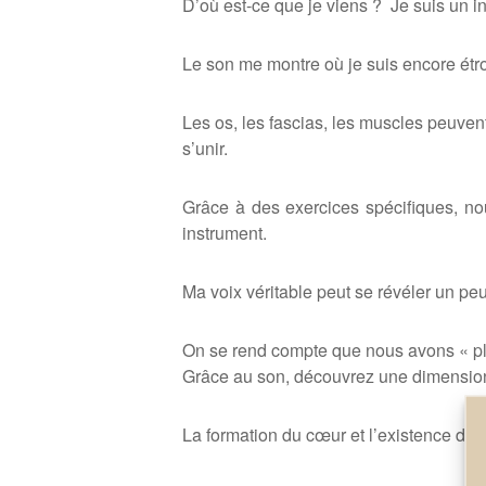
D’o
ù
est-ce que je viens ?
Je suis un i
Le son me montre o
ù
je suis encore étr
Les os, les fascias, les muscles peuven
s’unir.
Grâce à
des exercices spécifiques, no
instrument.
Ma voix véritable peut se ré
v
éler un pe
On se rend compte que nous avons « p
Gr
â
ce au son, découvrez une dimension 
La formation du cœur et l’existence dan