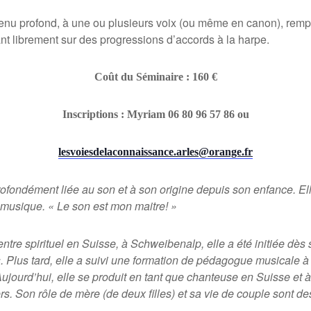
enu profond,
à
une ou plusieurs voix (ou m
ê
me en canon), remplis
t librement sur des progressions d’accords
à la harpe.
Coût du Séminaire : 160 €
Inscriptions : Myriam 06 80 96 57 86 ou
lesvoiesdelaconnaissance.arles@orange.fr
profondément liée au son et
à
son origine depuis son enfance. El
la musique. « Le son est mon
maitre
!
»
entre spirituel en Suisse,
à
Schweibenalp, elle a
é
t
é
initi
é
e d
è
s 
ns. Plus tard, elle a suivi une formation de pédagogue musicale
Aujourd’hui, elle se produit en tant que chanteuse en Suisse et
rs. Son r
ô
le de m
è
re (de deux filles) et sa vie de couple sont de