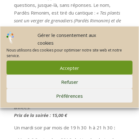
questions, jusque-là, sans réponses. Le nom,
Pardès Rimonim, est tiré du cantique :
« Tes plants
sont un verger de grenadiers (Pardès Rimonim) et de
fruits exquis, de henné et de nard »
(Cantique
Gérer le consentement aux
des cantiques 4:13).
cookies
Nous décrirons le personnage hors du commun de
Nous utilisons des cookies pour optimiser notre site web et notre
service.
Moïse Cordovero, qui, en plus du Pardès Rimonim,
à laisser de nombreuses oeuvres majeures. Né en
Accepter
1522, mort en 1570, il fut le chef de l’école de
Kabbale de Safed, avant l’arrivée d’Isāac Louria.
Refuser
Le Pardès Rimonim, étant constitué de trente-deux
Préférences
chapitres, ce cycle de cours se poursuivra sur trois
années.
Prix de la soirée : 15,00 €
Un mardi soir par mois de 19 h 30 h à 21 h 30
: