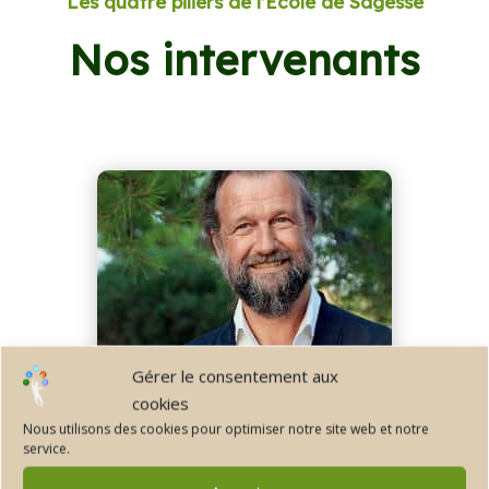
Les quatre piliers de l’École de Sagesse
Nos intervenants
Gérer le consentement aux
cookies
Jean-Yves Leloup
Nous utilisons des cookies pour optimiser notre site web et notre
service.
Théologien